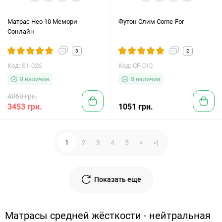
Матрас Нео 10 Мемори
Футон Слим Come-For
Сонлайн
3
2
Код: S1-026
Код: CF-010
В наличии
В наличии
4060 грн.
3453 грн.
1051 грн.
1
2
3
4
5
>
>|
Показать еще
Матрасы средней жёсткости - нейтральная