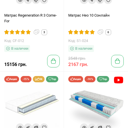
Матрас Regeneration R 3 Come-
Матрас Нео 10 Сонлайн
For
3
6
Код: CF-012
Код: S1-024
В наличии
В наличии
2548 грн.
15156 грн.
2167 грн.
Акция
-15 %
Hit
Top
Акция
-14 %
Top