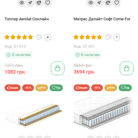
Топпер Aerolat Сонлайн
Матрас Делайт Софт Come-For
4
7
Код: S1-010
Код: CF-001
В наличии
В наличии
1271 грн.
5060 грн.
1082 грн.
3694 грн.
Акция
-15 %
Hit
Top
Акция
-15 %
Hit
Top