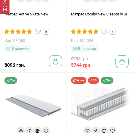
Матрас Active Skate New
Матрас Comby New Sleep&Fly SF
5
4
Код: CF-063
Код: Sf2-004
В наличии
В наличии
6758 грн.
8096 грн.
5744 грн.
Top
Акция
-15 %
Top