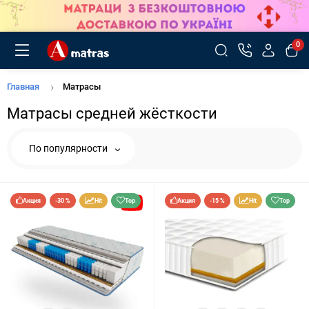
0
Главная
Матрасы
Матрасы средней жёсткости
По популярности
Акция
-30 %
Hit
Top
Акция
-15 %
Hit
Top