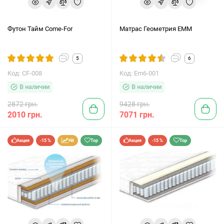
Футон Тайм Come-For
Матрас Геометрия ЕММ
5
6
Код: CF-008
Код: Em6-001
В наличии
В наличии
2872 грн.
9428 грн.
2010 грн.
7071 грн.
Акция
-15 %
Hit
Top
Акция
-15 %
Top