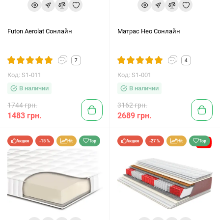
Futon Aerolat Сонлайн
Матрас Нео Сонлайн
7
4
Код: S1-011
Код: S1-001
В наличии
В наличии
1744 грн.
3162 грн.
1483 грн.
2689 грн.
Акция
-15 %
Hit
Top
Акция
-27 %
Hit
Top