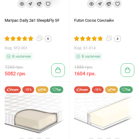
Матрас Daily 2в1 Sleep&Fly SF
Futon Cocos Сонлайн
6
4
Код: Sf2-001
Код: S1-014
В наличии
В наличии
7260 грн.
1886 грн.
5082 грн.
1604 грн.
Акция
-15 %
Hit
Top
Акция
-15 %
Hit
Top