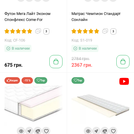
Футон Мега Лайт Эконом
Матрас Чемпион Стандарт
Спонфлекс Come-For
Сонлайн
3
3
Код: CF-106
Код: S1-019
В наличии
В наличии
2784 грн.
675 грн.
2367 грн.
Акция
-15 %
Top
Top