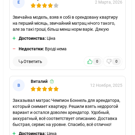
Е
2 Марта, 2026
Звичайна модель, взяв я собі в орендовану квартиру
на перший місяць, звичайний матрац нічого такого,
але за такі гроші, більш менш норм варік. Дякую
Достоинства:
Ціна
Недостатки:
Вроді нема
Ответить
0
0
Виталий
В
12 Ноября, 2025
Заказывал матрас Чемпион Боннель для арендатора,
который снимает квартиру. Решили взять недорогой
вариант и остался доволен арендатор. Удобный,
аккуратный, всё соответствует описанию. Доставка
быстрая, сервис на уровне. Спасибо, всё отлично!
Достоинства:
Цена