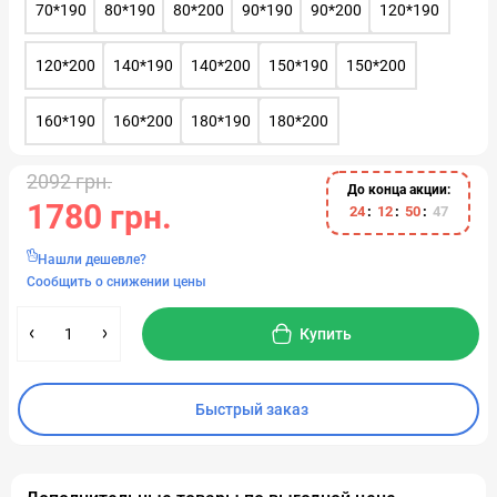
70*190
80*190
80*200
90*190
90*200
120*190
120*200
140*190
140*200
150*190
150*200
160*190
160*200
180*190
180*200
2092 грн.
До конца акции:
1780 грн.
2
4
1
2
5
0
4
7
Нашли дешевле?
Сообщить о снижении цены
Купить
Быстрый заказ