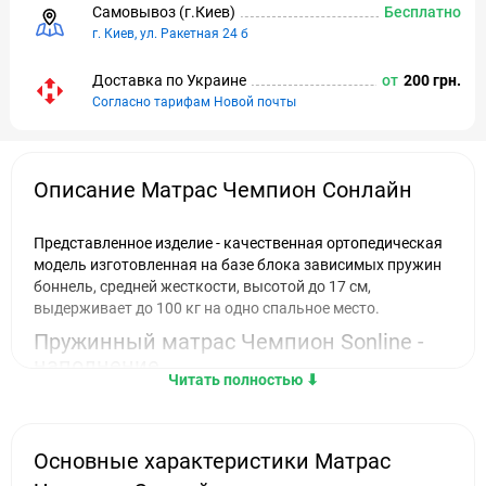
Самовывоз (г.Киeв)
Бесплатно
г. Киев, ул. Ракетная 24 б
Доставка по Украине
от
200 грн.
Согласно тарифам Новой почты
Описание Матрас Чемпион Сонлайн
Представленное изделие - качественная ортопедическая
модель изготовленная на базе блока зависимых пружин
боннель, средней жесткости, высотой до 17 см,
выдерживает до 100 кг на одно спальное место.
Пружинный матрас Чемпион Sonline -
наполнение
Читать полностью ⬇︎
Прочный чехол жаккардового плетения защищает
матрас от износа и дольше сохраняет его красоту.
Пружинный блок состоит из пяти взаимосвязанных
Основные характеристики Матрас
витковых пружин, они более прочные и долговечные,