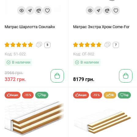
Матрас Шарлотта Сонлайн
Матрас Экстра Хром Come-For
5
7
Код: S1-022
Код: CF-002
В наличии
В наличии
3966 грн.
3372 грн.
8179 грн.
Акция
-15 %
Top
Акция
-15 %
Hit
Top