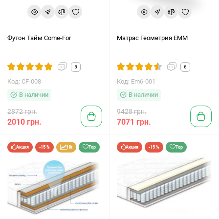
Футон Тайм Come-For
Матрас Геометрия ЕММ
5
6
Код: CF-008
Код: Em6-001
В наличии
В наличии
2872 грн.
9428 грн.
2010 грн.
7071 грн.
Акция
-15 %
Hit
Top
Акция
-15 %
Top