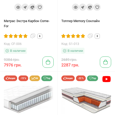
Матрас Экстра Карбон Come-
Топпер Memory Сонлайн
For
6
3
Код: CF-006
Код: S1-013
В наличии
В наличии
9384 грн.
2689 грн.
7976 грн.
2287 грн.
Акция
-15 %
Hit
Top
Акция
-22 %
Top