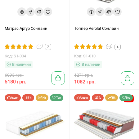
Матрас Артур Сонлайн
Топпер Aerolat Сонлайн
7
4
Код: S1-004
Код: S1-010
В наличии
В наличии
6093 грн.
1271 грн.
5180 грн.
1082 грн.
Акция
-15 %
Hit
Top
Акция
-27 %
Hit
Top