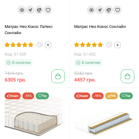
Матрас Нео Кокос Латекс
Матрас Нео Кокос Сонлайн
Сонлайн
6
4
Код: S1-029
Код: S1-002
В наличии
В наличии
7416 грн.
5242 грн.
6305 грн.
4457 грн.
Акция
-15 %
Top
Акция
-15 %
Hit
Top