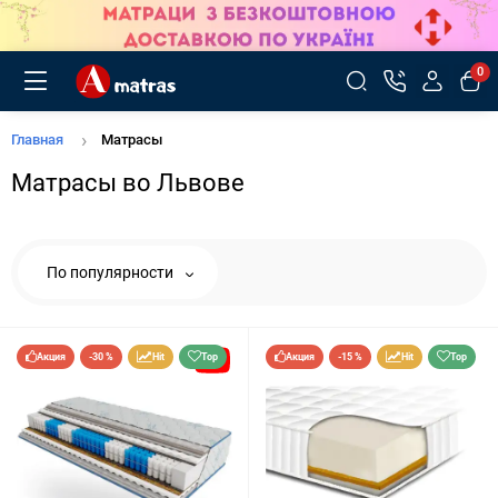
0
Главная
Матрасы
Матрасы во Львове
По популярности
Акция
-30 %
Hit
Top
Акция
-15 %
Hit
Top