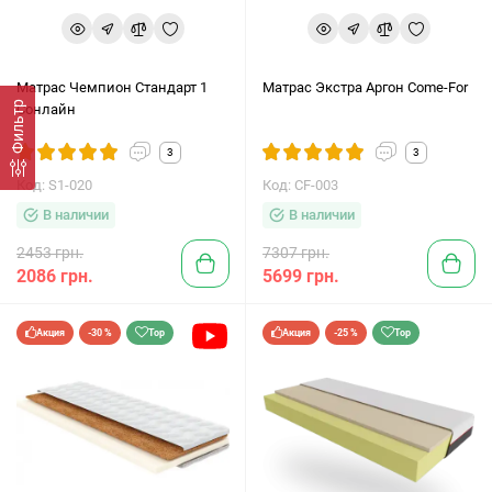
Матрас Чемпион Стандарт 1
Матрас Экстра Аргон Come-For
Фильтр
Сонлайн
3
3
Код: S1-020
Код: CF-003
В наличии
В наличии
2453 грн.
7307 грн.
2086 грн.
5699 грн.
Акция
-30 %
Top
Акция
-25 %
Top