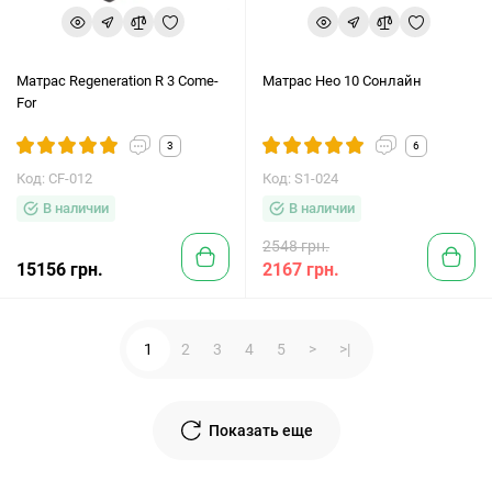
Матрас Regeneration R 3 Come-
Матрас Нео 10 Сонлайн
For
3
6
Код: CF-012
Код: S1-024
В наличии
В наличии
2548 грн.
15156 грн.
2167 грн.
1
2
3
4
5
>
>|
Показать еще