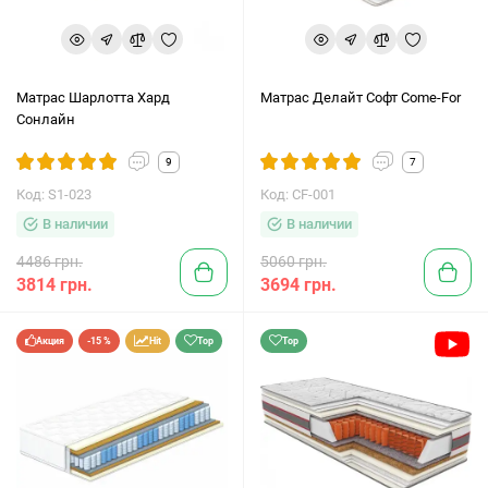
Матрас Шарлотта Хард
Матрас Делайт Софт Come-For
Сонлайн
9
7
Код: S1-023
Код: CF-001
В наличии
В наличии
4486 грн.
5060 грн.
3814 грн.
3694 грн.
Акция
-15 %
Hit
Top
Top