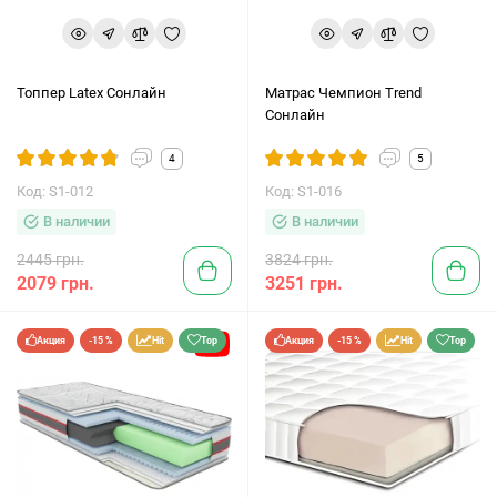
Топпер Latex Сонлайн
Матрас Чемпион Trend
Сонлайн
4
5
Код: S1-012
Код: S1-016
В наличии
В наличии
2445 грн.
3824 грн.
2079 грн.
3251 грн.
Акция
-15 %
Hit
Top
Акция
-15 %
Hit
Top