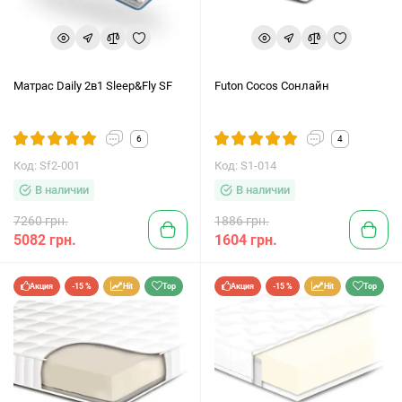
Матрас Daily 2в1 Sleep&Fly SF
Futon Cocos Сонлайн
6
4
Код: Sf2-001
Код: S1-014
В наличии
В наличии
7260 грн.
1886 грн.
5082 грн.
1604 грн.
Акция
-15 %
Hit
Top
Акция
-15 %
Hit
Top