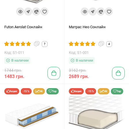
Futon Aerolat Сонлайн
Матрас Нео Сонлайн
7
4
Код: S1-011
Код: S1-001
В наличии
В наличии
1744 грн.
3162 грн.
1483 грн.
2689 грн.
Акция
-15 %
Hit
Top
Акция
-15 %
Hit
Top