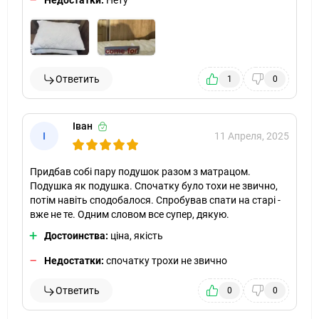
Недостатки:
Нету
Ответить
1
0
Іван
І
11 Апреля, 2025
Придбав собі пару подушок разом з матрацом.
Подушка як подушка. Спочатку було тохи не звично,
потім навіть сподобалося. Спробував спати на старі -
вже не те. Одним словом все супер, дякую.
Достоинства:
ціна, якість
Недостатки:
спочатку трохи не звично
Ответить
0
0