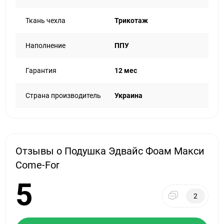
если у тебя есть склонность к аллергии, ты можешь не
переживать за свой сон.
Ткань чехла
Трикотаж
Размер 50x70 см идеально подходит для большинства
людей, так что ты точно найдешь для неё место на своей
Наполнение
ППУ
кровати. Эта подушка не только помогает тебе
расслабиться, но и дарит ощущение уверенности: утром
ты проснешься не просто отдохнувшим, а реально
Гарантия
12 мес
свежим, как будто и не было долгих трудовых часов.
С такой подушкой пробуждения становятся легче, а сам
Страна производитель
Украина
сон - спокойнее.
Отзывы о Подушка Эдвайс Фоам Макси
Come-For
5
2