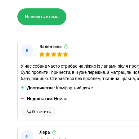
Написать отзыв
Валентина
В
У нас собака часто стрибає на ліжко із лапами після пр
було пролити і принести, він уже пережив, а матрац як но
бачу різницю. Стирається без проблем, тканина щільна, а
Достоинства:
Комфортний дуже
Недостатки:
Немає
Ответить
Лера
Л