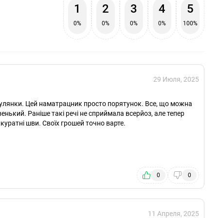
1
2
3
4
5
0%
0%
0%
0%
100%
29 Июля, 2025
огулянки. Цей наматрацник просто порятунок. Все, що можна
венький. Раніше такі речі не сприймала всерйоз, але тепер
куратні шви. Своїх грошей точно варте.
0
0
11 Апреля, 2025