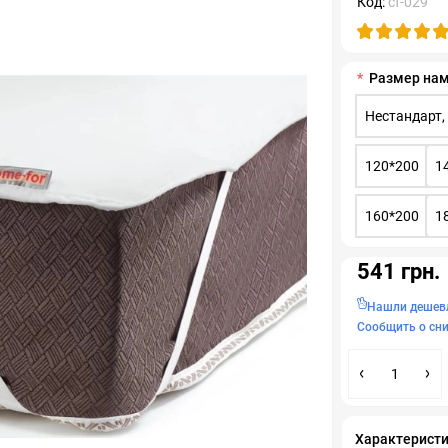
Код:
cf-029
Размер на
Нестандарт,
120*200
1
160*200
1
541 грн.
Нашли дешев
Сообщить о сн
Характерист