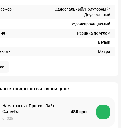
азмер -
Односпальный/Полуторный/
Двуспальный
Водонепроницаемый
ия -
Резинка по углам
Белый
хла -
Махра
се
ьные товары по выгодной цене
Наматрасник Протект Лайт
Come-For
480 грн.
cf-025