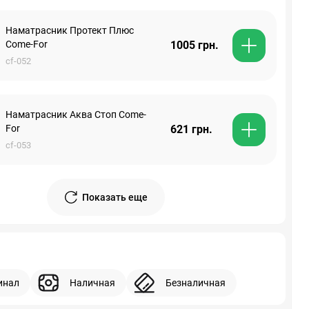
Наматрасник Протект Плюс
Come-For
1005 грн.
cf-052
Наматрасник Аква Стоп Come-
For
621 грн.
cf-053
Показать еще
инал
Наличная
Безналичная