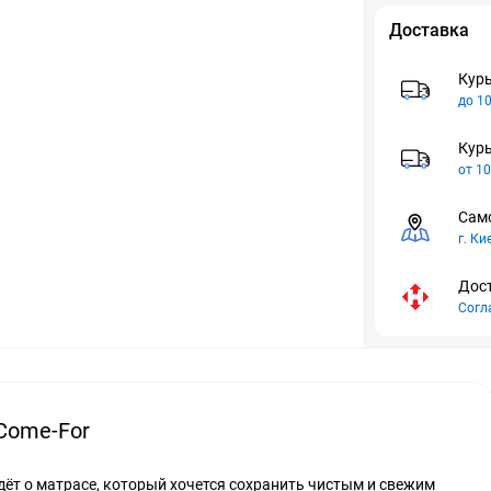
Доставка
Курь
до 10
Курь
от 10
Само
г. Ки
Дост
Согл
Come-For
идёт о матрасе, который хочется сохранить чистым и свежим