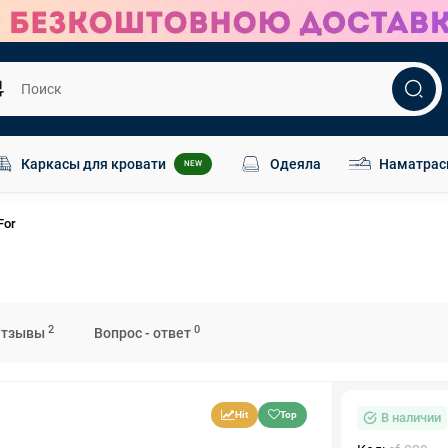
Каркасы для кровати
Одеяла
Наматрас
NEW
For
2
0
Отзывы
Вопрос - ответ
Hit
Top
В наличии