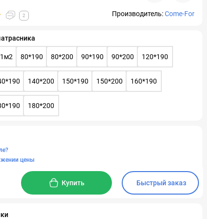
Производитель:
Come-For
2
матрасника
 1м2
80*190
80*200
90*190
90*200
120*190
40*190
140*200
150*190
150*200
160*190
80*190
180*200
ле?
ижении цены
Купить
Быстрый заказ
ики