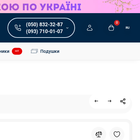
0
(050) 832-32-87
RU
(093) 710-01-07
ники
Подушки
HIT