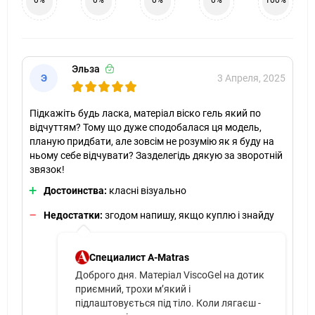
0%
0%
0%
0%
100%
Эльза
Э
3 Апреля, 2025
Підкажіть будь ласка, матеріал віско гель який по
відчуттям? Тому що дуже сподобалася ця модель,
планую придбати, але зовсім не розумію як я буду на
ньому себе відчувати? Зазделегідь дякую за зворотній
звязок!
Достоинства:
класні візуально
Недостатки:
згодом напишу, якщо куплю і знайду
Специалист A-Matras
Доброго дня. Матеріал ViscoGel на дотик
приємний, трохи м’який і
підлаштовується під тіло. Коли лягаєш -