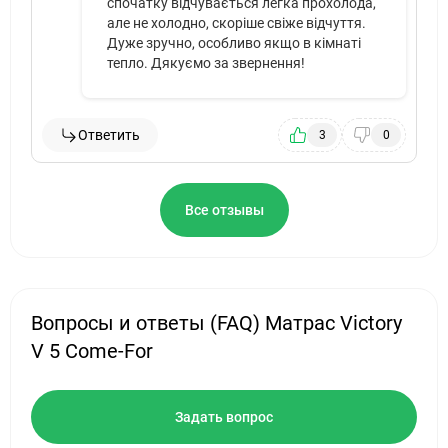
спочатку відчувається легка прохолода,
але не холодно, скоріше свіже відчуття.
Дуже зручно, особливо якщо в кімнаті
тепло. Дякуємо за звернення!
Ответить
3
0
Все отзывы
Вопросы и ответы (FAQ) Матрас Victory
V 5 Come-For
Задать вопрос