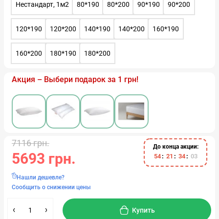
Нестандарт, 1м2
80*190
80*200
90*190
90*200
120*190
120*200
140*190
140*200
160*190
160*200
180*190
180*200
Акция – Выбери подарок за 1 грн!
7116 грн.
До конца акции:
5693 грн.
5
4
2
1
3
4
0
3
Нашли дешевле?
Сообщить о снижении цены
Купить