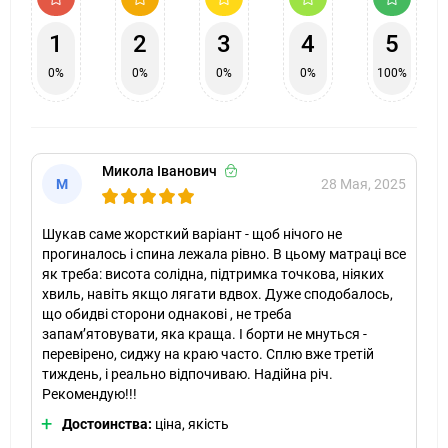
1
2
3
4
5
0%
0%
0%
0%
100%
Микола Іванович
М
28 Мая, 2025
Шукав саме жорсткий варіант - щоб нічого не
прогиналось і спина лежала рівно. В цьому матраці все
як треба: висота солідна, підтримка точкова, ніяких
хвиль, навіть якщо лягати вдвох. Дуже сподобалось,
що обидві сторони однакові , не треба
запам’ятовувати, яка краща. І борти не мнуться -
перевірено, сиджу на краю часто. Сплю вже третій
тиждень, і реально відпочиваю. Надійна річ.
Рекомендую!!!
Достоинства:
ціна, якість