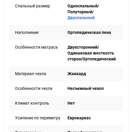
Felt отделяет пружины от мягких элементов, Safety Net
Спальный размер
Односпальный/
стабилизирует конструкцию. А сверху - многослойное
Полуторный/
простёганное полотно из double jacquard с добавлением
Двуспальный
вельветового акцента. Плотная ткань, прочная
прошивка, ничего не съезжает и не пузырится со
временем.
Наполнение
Ортопедическая пена
Гарантия - 5 лет. Но на практике - гораздо дольше.
Монблан собран не как принято, а как должно быть. Для
Особенности матраса
Двухсторонний/
тех, кто хочет надёжную основу под собой - на каждый
Одинаковая жесткость
день, на годы вперёд, без суеты и лишних слов.
сторон/Ортопедический
Материал чехла
Жаккард
Особенности чехла
Несъемный чехол
Климат контроль
Нет
Усиление по периметру
Еврокаркас