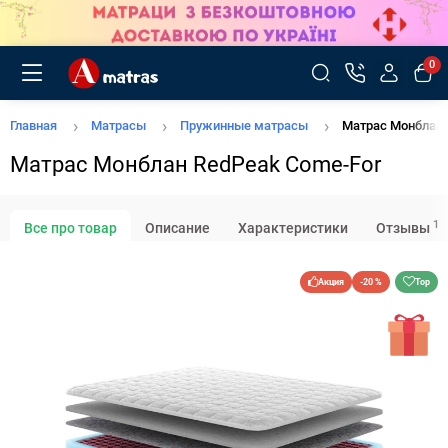
0
Главная
Матрасы
Пружинные матрасы
Матрас Монблан 
Матрас Монблан RedPeak Come-For
1
Все про товар
Описание
Характеристики
Отзывы
Акция
-20 %
Top