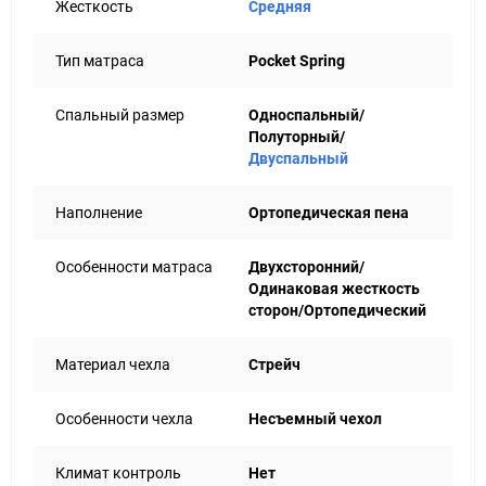
Жесткость
Средняя
резко плюхаешься обратно в кровать после звонка
будильника).
Тип матраса
Pocket Spring
Микс наполнителей здесь тоже не случаен.
Ортопедическая пена - за комфорт. Eco felt - за
выносливость. А Bio Fiber - за дышащий, натуральный
Спальный размер
Односпальный/
эффект. Вместе они создают поверхность, на которой
Полуторный/
приятно уснуть и не менее приятно проснуться.
Двуспальный
И конечно, чехол: стрейч, приятный, как старая любимая
футболка, только крепче. Гарантия - 3 года, а срок
Наполнение
Ортопедическая пена
службы - все 10, так что роман надолго.
Особенности матраса
Двухсторонний/
Одинаковая жесткость
сторон/Ортопедический
Материал чехла
Стрейч
Особенности чехла
Несъемный чехол
Климат контроль
Нет