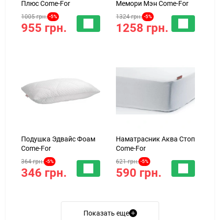
Плюс Come-For
Мемори Мэн Come-For
1005 грн.
1324 грн.
-5%
-5%
955 грн.
1258 грн.
Подушка Эдвайс Фоам
Наматрасник Аква Стоп
Come-For
Come-For
364 грн.
621 грн.
-5%
-5%
346 грн.
590 грн.
Показать еще