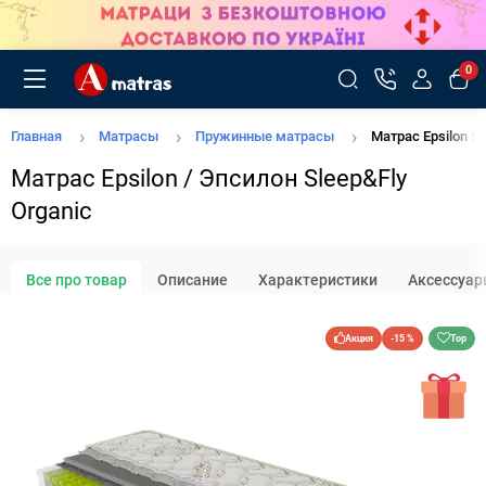
0
Главная
Матрасы
Пружинные матрасы
Матрас Epsilon Sl
Матрас Epsilon / Эпсилон Sleep&Fly
Organic
Все про товар
Описание
Характеристики
Аксессуар
Акция
-15 %
Top