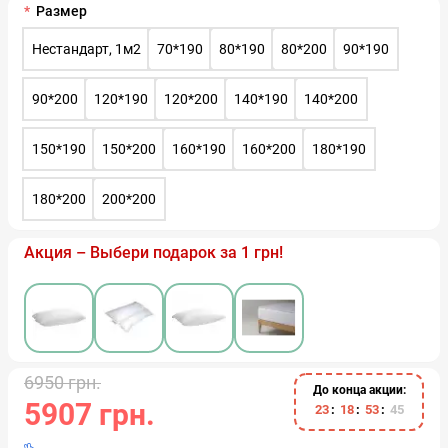
Размер
Нестандарт, 1м2
70*190
80*190
80*200
90*190
90*200
120*190
120*200
140*190
140*200
150*190
150*200
160*190
160*200
180*190
180*200
200*200
Акция – Выбери подарок за 1 грн!
6950 грн.
До конца акции:
5907 грн.
2
3
1
8
5
3
4
5