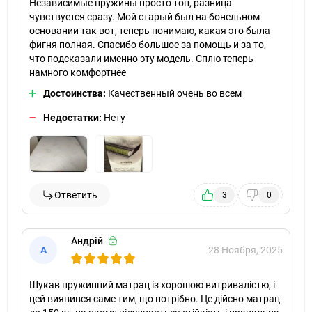
Независимые пружины просто топ, разница
чувствуется сразу. Мой старый был на бонельном
основании так вот, теперь понимаю, какая это была
фигня полная. Спасибо большое за помощь и за то,
что подсказали именно эту модель. Сплю теперь
намного комфортнее
Достоинства:
Качественный очень во всем
Недостатки:
Нету
Ответить
3
0
Андрій
А
28 Ноября, 2025
Шукав пружинний матрац із хорошою витривалістю, і
цей виявився саме тим, що потрібно. Це дійсно матрац