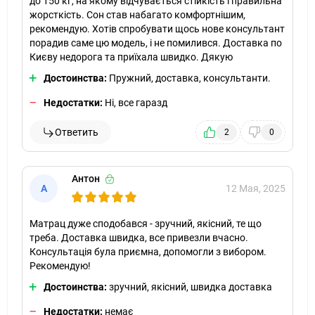
до 150 кг, на якому відчувається стійкість і правильна
жорсткість. Сон став набагато комфортнішим,
рекомендую. Хотів спробувати щось нове консультант
порадив саме цю модель, і не помилився. Доставка по
Києву недорога та приїхала швидко. Дякую
Достоинства:
Пружний, доставка, консультанти.
Недостатки:
Ні, все гаразд
Ответить
2
0
Антон
А
12 Мая, 2025
Матрац дуже сподобався - зручний, якісний, те що
треба. Доставка швидка, все привезли вчасно.
Консультація була приємна, допомогли з вибором.
Рекомендую!
Достоинства:
зручний, якісний, швидка доставка
Недостатки:
немає