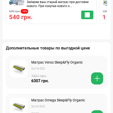
Заберем ваш старый матрас при доставке
нового. При покупке нового о...
600 грн.
100 грн
-10%
540 грн.
1 г
Дополнительные товары по выгодной цене
Матрас Verso Sleep&Fly Organic
So14-002
7421 грн.
6307 грн.
Матрас Omega Sleep&Fly Organic
So14-003