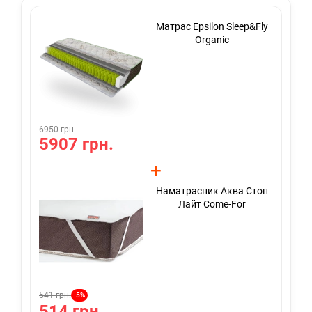
Матрас Epsilon Sleep&Fly
Organic
6950 грн.
695
5907 грн.
5
+
Наматрасник Аква Стоп
Лайт Come-For
541 грн.
621
-5%
514 грн.
5