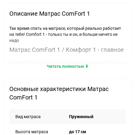
Описание Матрас ComFort 1
Так время спать на матрасе, который реально работает
на тебя! Comfort 1 - только ты и он, и больше ничего не
надо
Матрас ComFort 1 / Комфорт 1 - главное
Почему? Потому что 4 витка пружин Боннель заботятся о
Читать полностью ⬇︎
каждой точке твоего тела. А 17 см высоты - оптимальный
запас комфорта, который заставит забыть, что такое
бессонница.
Основные характеристики Матрас
Чехол из жаккарда? Да, он не просто красивый, а
крепкий и надёжный. Несъёмный, чтобы ничего не
ComFort 1
мешало тебе окунуться в облака уюта.
Внутри - ортопедическая пена, термовойлок и спанбонд,
которые работают сообща, чтобы твой сон был глубоким,
Вид матраса
Пружинный
а пробуждение - бодрым и энергичным.
18 месяцев гарантии - мы в матрасе уверены, а ты?
Высота матраса
до 17 см