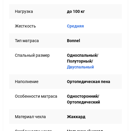
Пришло время сделать выбор в пользу комфорта,
который достоин именно тебя!
Нагрузка
до 100 кг
Модель Comfort 1 - спи крепко, живи ярко!
Жесткость
Средняя
Тип матраса
Bonnel
Спальный размер
Односпальный/
Полуторный/
Двуспальный
Наполнение
Ортопедическая пена
Особенности матраса
Односторонний/
Ортопедический
Материал чехла
Жаккард