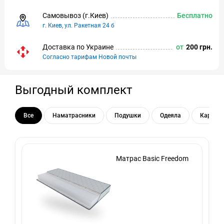
Самовывоз (г.Киeв)
Бесплатно
г. Киев, ул. Ракетная 24 б
Доставка по Украине
от
200 грн.
Согласно тарифам Новой почты
Выгодный комплект
Все
Наматрасники
Подушки
Одеяла
Каркас 
Матрас Basic Freedom