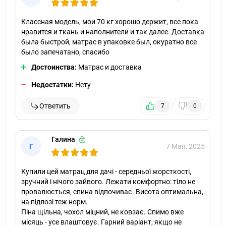
Классная модель, мои 70 кг хорошо держит, все пока
нравится и ткань и наполнители и так далее. Доставка
была быстрой, матрас в упаковке был, окуратно все
было запечатано, спасибо
Достоинства:
Матрас и доставка
Недостатки:
Нету
Ответить
7
0
Галина
Г
7 Мая, 2025
Купили цей матрац для дачі - середньої жорсткості,
зручний і нічого зайвого. Лежати комфортно: тіло не
провалюється, спина відпочиває. Висота оптимальна,
на підлозі теж норм.
Піна щільна, чохол міцний, не ковзає. Спимо вже
місяць - усе влаштовує. Гарний варіант, якщо не