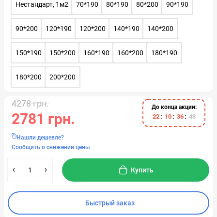
Нестандарт, 1м2
70*190
80*190
80*200
90*190
90*200
120*190
120*200
140*190
140*200
150*190
150*200
160*190
160*200
180*190
180*200
200*200
4278 грн.
До конца акции:
2781 грн.
2
2
1
0
3
6
4
7
Нашли дешевле?
Сообщить о снижении цены
Купить
Быстрый заказ