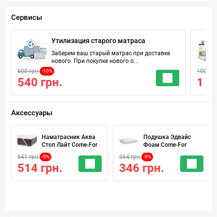
Сервисы
Утилизация старого матраса
Заберем ваш старый матрас при доставке
нового. При покупке нового о...
600 грн.
100 грн
-10%
540 грн.
1 г
Аксессуары
Наматрасник Аква
Подушка Эдвайс
Стоп Лайт Come-For
Фоам Come-For
541 грн.
364 грн.
-5%
-5%
514 грн.
346 грн.