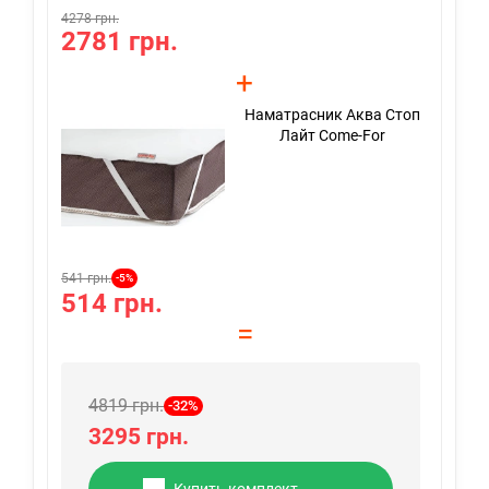
4278 грн.
427
2781 грн.
2
+
Наматрасник Аква Стоп
Лайт Come-For
541 грн.
621
-5%
514 грн.
5
=
4819 грн.
-32%
3295 грн.