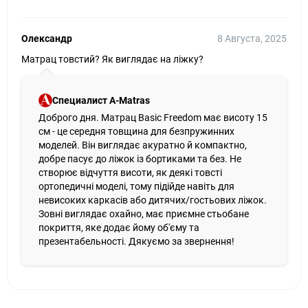
Олександр
8 Августа, 2025
Матрац товстий? Як виглядає на ліжку?
Специалист A-Matras
Доброго дня. Матрац Basic Freedom має висоту 15
см - це середня товщина для безпружинних
моделей. Він виглядає акуратно й компактно,
добре пасує до ліжок із бортиками та без. Не
створює відчуття висоти, як деякі товсті
ортопедичні моделі, тому підійде навіть для
невисоких каркасів або дитячих/гостьових ліжок.
Зовні виглядає охайно, має приємне стьобане
покриття, яке додає йому об'єму та
презентабельності. Дякуємо за звернення!