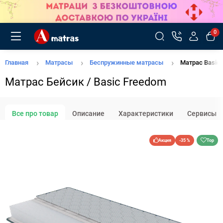
0
Главная
Матрасы
Беспружинные матрасы
Матрас Basic
Матрас Бейсик / Basic Freedom
Все про товар
Описание
Характеристики
Сервисы
Акция
-35 %
Top