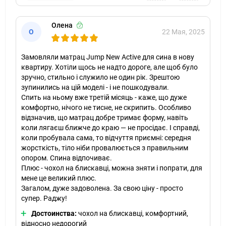
Олена
О
22 Мая, 2025
Замовляли матрац Jump New Active для сина в нову
квартиру. Хотіли щось не надто дороге, але щоб було
зручно, стильно і служило не один рік. Зрештою
зупинились на цій моделі - і не пошкодували.
Спить на ньому вже третій місяць - каже, що дуже
комфортно, нічого не тисне, не скрипить. Особливо
відзначив, що матрац добре тримає форму, навіть
коли лягаєш ближче до краю — не просідає. І справді,
коли пробувала сама, то відчуття приємні: середня
жорсткість, тіло ніби провалюється з правильним
опором. Спина відпочиває.
Плюс - чохол на блискавці, можна зняти і попрати, для
мене це великий плюс.
Загалом, дуже задоволена. За свою ціну - просто
супер. Раджу!
Достоинства:
чохол на блискавці, комфортний,
відносно недорогий