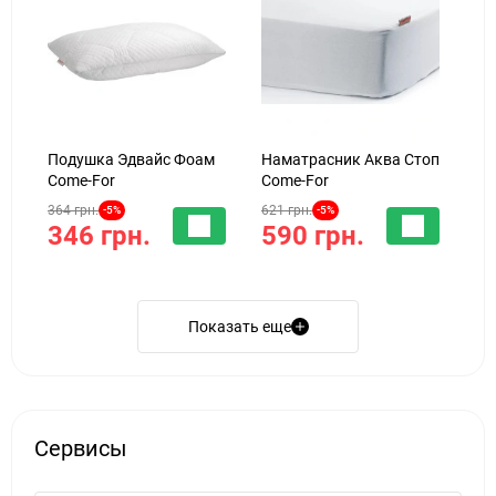
Подушка Эдвайс Фоам
Наматрасник Аква Стоп
Come-For
Come-For
364 грн.
621 грн.
-5%
-5%
346 грн.
590 грн.
Показать еще
Сервисы