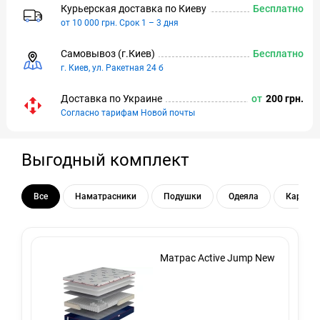
Курьерская доставка по Киeву
Бесплатно
от 10 000 грн. Срок 1 – 3 дня
Самовывоз (г.Киeв)
Бесплатно
г. Киев, ул. Ракетная 24 б
Доставка по Украине
от
200 грн.
Согласно тарифам Новой почты
Выгодный комплект
Все
Наматрасники
Подушки
Одеяла
Каркас 
Матрас Active Jump New