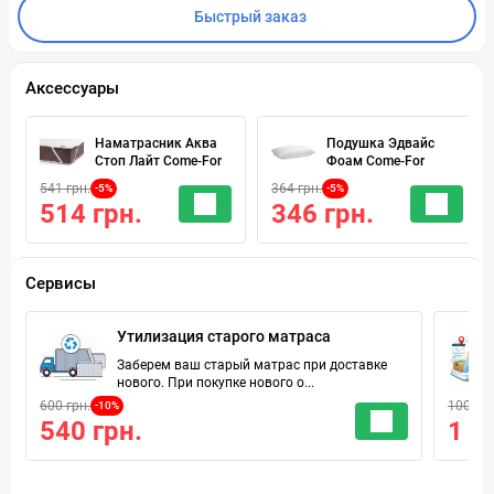
Быстрый заказ
Аксессуары
Наматрасник Аква
Подушка Эдвайс
Стоп Лайт Come-For
Фоам Come-For
541 грн.
364 грн.
-5%
-5%
514 грн.
346 грн.
Сервисы
Утилизация старого матраса
Заберем ваш старый матрас при доставке
нового. При покупке нового о...
600 грн.
100 грн
-10%
540 грн.
1 г