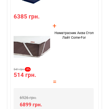
6385 грн.
6
+
Наматрасник Аква Стоп
Лайт Come-For
541 грн.
621
-5%
514 грн.
5
=
6926 грн.
6899 грн.