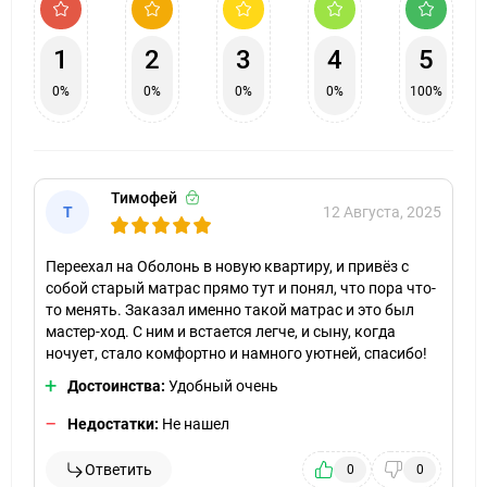
1
2
3
4
5
0%
0%
0%
0%
100%
Тимофей
Т
12 Августа, 2025
Переехал на Оболонь в новую квартиру, и привёз с
собой старый матрас прямо тут и понял, что пора что-
то менять. Заказал именно такой матрас и это был
мастер-ход. С ним и встается легче, и сыну, когда
ночует, стало комфортно и намного уютней, спасибо!
Достоинства:
Удобный очень
Недостатки:
Не нашел
Ответить
0
0