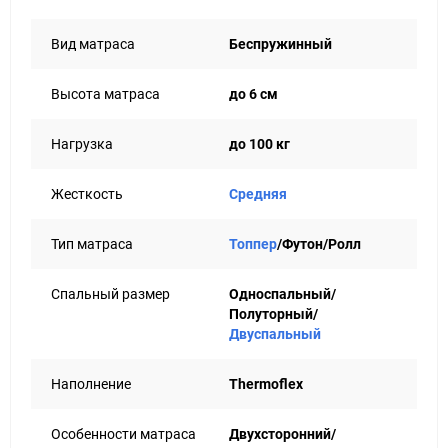
справляется на отлично. Средняя жёсткость? Идеальный
баланс для тех, кто не хочет проваливаться, но и не спать
Вид матраса
Беспружинный
на доске.
Двусторонний? Конечно. Переворачивайте,
Высота матраса
до 6 см
экспериментируйте, дайте себе шанс выбрать сторону по
настроению. Анатомия? Да, он подстраивается под вас, а
Нагрузка
до 100 кг
не наоборот. Воздух гуляет, клещи бегут прочь, ткань
дышит - всё, как должно быть.
Жесткость
Средняя
А ещё он из тех, кто не требует лишнего: лёгкий,
аккуратный, без молнии, без пафоса. Просто хороший.
Такой, что врывается в дом незаметно, а потом вы уже не
Тип матраса
Топпер
/Футон/Ролл
представляете утро без него.
Дебют - для тех, кто ценит простые вещи, сделанные
Спальный размер
Односпальный/
правильно.
Полуторный/
Двуспальный
Наполнение
Thermoflex
Особенности матраса
Двухсторонний/