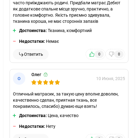
часто приїжджають родичі. Придбали матрас Дебют
як додаткове спальне місце зручно, практично, а
головне комфортно. Якість приємно здивувала,
тканина хороша, не має сторонніх запахів
Достоинства:
Тканина, комфортний
Недостатки:
Немає
Ответить
0
0
Олег
О
10 Июня, 2025
Отличный матрасик, за такую цену вполне доволен,
качественно сделан, приятная ткань, все
понравилось, спасибо) думаю еще взять!
Достоинства:
Цена, качество
Недостатки:
Нету