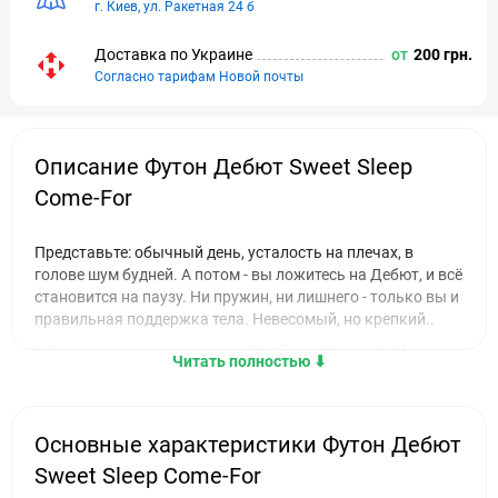
г. Киев, ул. Ракетная 24 б
Доставка по Украине
от
200 грн.
Согласно тарифам Новой почты
Описание Футон Дебют Sweet Sleep
Come-For
Представьте: обычный день, усталость на плечах, в
голове шум будней. А потом - вы ложитесь на Дебют, и всё
становится на паузу. Ни пружин, ни лишнего - только вы и
правильная поддержка тела. Невесомый, но крепкий..
Матрас для дивана Дебют Sweet Sleep
Читать полностью ⬇︎
Come-For - компактный герой большого
уюта
Основные характеристики Футон Дебют
6 сантиметров комфорта - и ни одного сантиметра
лишнего. Его легко уложить на диван, раскладушку,
Sweet Sleep Come-For
гостевую кровать или даже на пол - и везде он