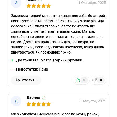
А
1 Октября, 2025
Замовила тонкий матрац на диван для себе, бо старий
диван уже зовсім незручний був. Скажу чесно різниця
колосальна! Спати стало набагато комфортніше,
спина вранці не ниє, і навіть диван ожив. Матрац
легкий, легко стелити та знімати, тканина приємна на
дотик. Доставка приїхала швидко, все акуратно
запаковано. Дуже задоволена покупкою, тепер диван
відчувається, як повноцінне ліжко.
Достоинства:
Матрац гарний, зручний
Недостатки:
Нема
Ответить
0
0
Дарина
Д
8 Августа, 2025
Ми з чоловіком мешкаємо в Голосіївському районі,