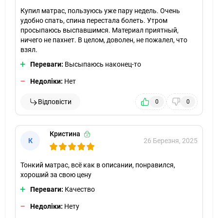
Купил матрас, пользуюсь уже пару недель. Очень
удобно спать, спина перестала болеть. Утром
просыпаюсь выспавшимся. Материал приятный,
ничего не пахнет. В целом, доволен, не пожалел, что
взял.
Переваги:
Высыпаюсь наконец-то
Недоліки:
Нет
Відповісти
0
0
Кристина
К
26 Березня, 2025
Тонкий матрас, всё как в описании, понравился,
хороший за свою цену
Переваги:
Качество
Недоліки:
Нету