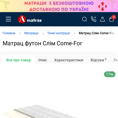
0
Головна
Матраци
Тонкі матраци
Матрац Слім Come-For
Матрац футон Слім Come-For
2
Все про товар
Опис
Характеристики
Відгуки
Пи
Top