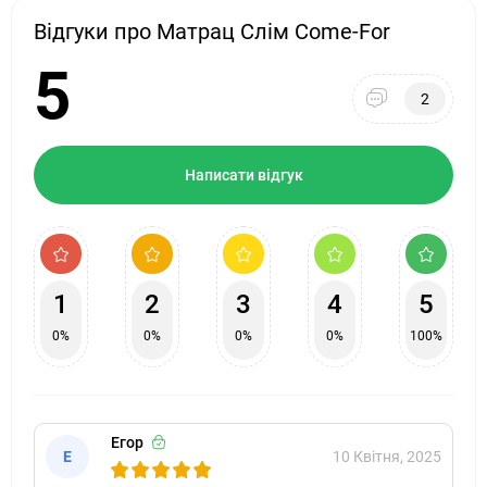
Відгуки про Матрац Слім Come-For
5
2
Написати відгук
1
2
3
4
5
0%
0%
0%
0%
100%
Егор
Е
10 Квітня, 2025