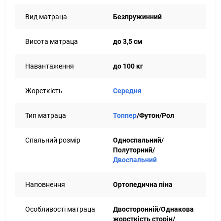
синтепон, спанбонд та хот мелт. Вони забезпечують
Вид матраца
Безпружинний
хорошу вентиляцію та захист від пилових кліщів.
Матрац середньої пружності здатний витримати до 100 кг
Висота матраца
до 3,5 см
на одне спальне місце. Чохол приємний на дотик, міцний,
стійкий до великих навантажень.
Навантаження
до 100 кг
Захотіли купити тонкий недорогий матрац на диван, то
якісна модель Слім від ТМ Come-For - ідеальне рішення для
Вас.
Жорсткість
Середня
Тип матраца
Топпер
/Футон/Рол
Спальний розмір
Односпальний/
Полуторний/
Двоспальний
Наповнення
Ортопедична піна
Особливості матраца
Двосторонній/Однакова
жорсткість сторін/