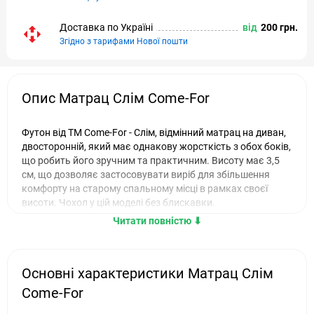
Доставка по Україні
від
200 грн.
Згідно з тарифами Нової пошти
Опис Матрац Слім Come-For
Футон від ТМ Come-For - Слім, відмінний матрац на диван,
двосторонній, який має однакову жорсткість з обох боків,
що робить його зручним та практичним. Висоту має 3,5
см, що дозволяє застосовувати виріб для збільшення
комфорту на старому спальному місці в рамках своєї
висоти. Чохол у цій моделі без блискавки.
Читати повністю ⬇︎
Матрац футон Слім Come-For - коротко
про головне
Підходить для полуторних, односпальних та двоспальних
Основні характеристики Матрац Слім
ліжок. За потреби можна виготовити нестандартний
Come-For
розмір. У складі використовуються інноваційні
високоякісні матеріали, такі як пінополіуретан, трикотаж,