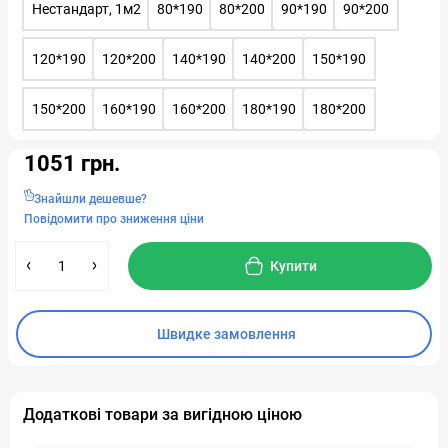
Нестандарт, 1м2
80*190
80*200
90*190
90*200
120*190
120*200
140*190
140*200
150*190
150*200
160*190
160*200
180*190
180*200
1051 грн.
Знайшли дешевше?
Повідомити про зниження ціни
Купити
Швидке замовлення
Додаткові товари за вигідною ціною