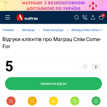
0
Головна
Матраци
Тонкі матраци
Матрац Слім Come-For
Відгуки клієнтів про Матрац Слім Come-
For
5
2
Написати відгук