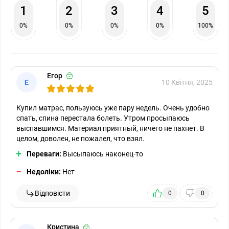
1
2
3
4
5
0%
0%
0%
0%
100%
Егор
Е
10 Квітня, 2025
Купил матрас, пользуюсь уже пару недель. Очень удобно
спать, спина перестала болеть. Утром просыпаюсь
выспавшимся. Материал приятный, ничего не пахнет. В
целом, доволен, не пожалел, что взял.
Переваги:
Высыпаюсь наконец-то
Недоліки:
Нет
Відповісти
0
0
Кристина