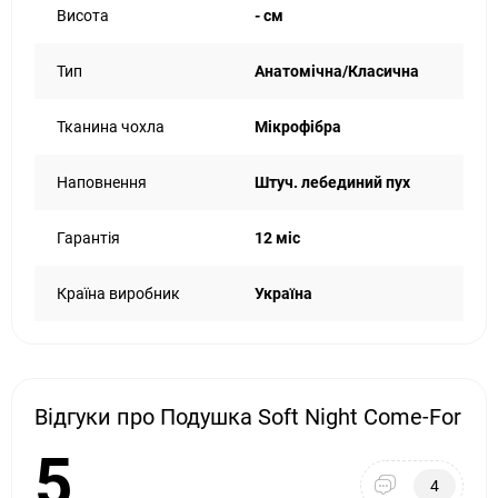
Насамперед - відчуттями. Наповнювач залишається
Висота
- см
всередині, не вилазить назовні, не плутається, не дратує.
Чохол зроблений з мікрофібри - бархатистою, ніжною, як
Тип
Анатомічна/Класична
вечірня тиша. А коли захочеться освіжити подушку -
просто. Кинули в машинку і готово. Чиста, м'яка, як нова, і
знову готова обіймати вас увечері.
Тканина чохла
Мікрофібра
Тим, хто хоче оновити звичну подушку на щось легше,
сучасніше та безпечніше. Особливо – якщо ви чутливі до
Наповнення
Штуч. лебединий пух
алергенів. Soft Night не провокує реакцій, не збирає пил, і
просто дає вам те, чого ви чекаєте від подушки –
Гарантія
12 міс
спокійний та глибокий сон.
Країна виробник
Україна
Відгуки про Подушка Soft Night Come-For
5
4