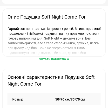
Опис Подушка Soft Night Come-For
Гарний сон починається із простих речей. З тиші, приємної
прохолоди - і тієї самої подушки, на яку приємно покласти
голову наприкінці дня. Soft Night – це саме вона. Без
зайвої химерності, але з характером: м'яка, пружна, легка і
при цьому надійна. Вона не сперечається з тілом -
підлаштовується під нього, ніби знає, де потрібна
підтримка, а де просто ласкаве дотик.
Читати повністю ⬇︎
Подушка Soft Night / Софт Найт - склад
Усередині – штучний лебедячий пух. По-справжньому
Основні характеристики Подушка Soft
повітряний, м'який та гнучкий, він бере все найкраще від
Night Come-For
натурального пуху, але без його недоліків. Такий
наповнювач не викликає алергію, не збивається в грудки
та легко переносить прання в машинці. Можна не
переживати, що через місяць вона втратить форму – Soft
Розмір
50*70 см/70*70 см
Night Come-For 50х70 тримається, як обіцяла, ніч за ніччю.