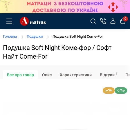
0
Головна
Подушки
Подушка Soft Night Come-For
Подушка Soft Night Коме-фор / Софт
Найт Come-For
4
Все про товар
Опис
Характеристики
Відгуки
Пи
Hit
Top