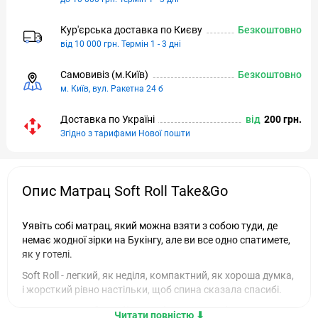
Кур'єрська доставка по Києву
Безкоштовно
від 10 000 грн. Термін 1 - 3 дні
Самовивіз (м.Київ)
Безкоштовно
м. Київ, вул. Ракетна 24 б
Доставка по Україні
від
200 грн.
Згідно з тарифами Нової пошти
Опис Матрац Soft Roll Take&Go
Уявіть собі матрац, який можна взяти з собою туди, де
немає жодної зірки на Букінгу, але ви все одно спатимете,
як у готелі.
Soft Roll - легкий, як неділя, компактний, як хороша думка,
і жорсткий рівно настільки, щоб спина сказала спасибі.
Матрац Soft Roll / Софт Рол Take&Go -
Читати повністю ⬇︎