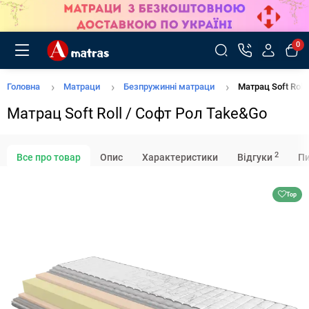
0
Головна
Матраци
Безпружинні матраци
Матрац Soft Roll
Матрац Soft Roll / Софт Рол Take&Go
2
Все про товар
Опис
Характеристики
Відгуки
Пи
Top