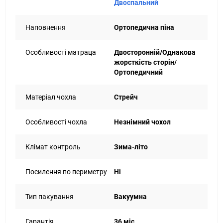
Двоспальний
Наповнення
Ортопедична піна
Особливості матраца
Двосторонній/Однакова
жорсткість сторін/
Ортопедичний
Матеріал чохла
Стрейч
Особливості чохла
Незнімний чохол
Клімат контроль
Зима-літо
Посилення по периметру
Ні
Тип пакування
Вакуумна
Гарантія
36 міс