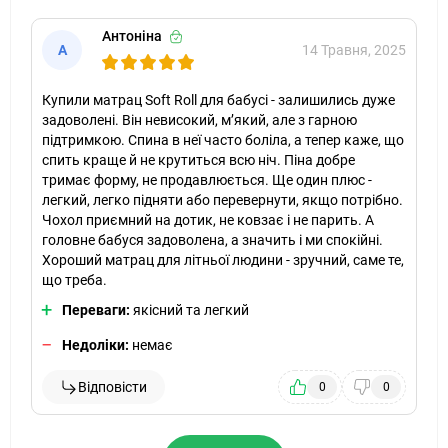
Антоніна
А
14 Травня, 2025
Купили матрац Soft Roll для бабусі - залишились дуже
задоволені. Він невисокий, м’який, але з гарною
підтримкою. Спина в неї часто боліла, а тепер каже, що
спить краще й не крутиться всю ніч. Піна добре
тримає форму, не продавлюється. Ще один плюс -
легкий, легко підняти або перевернути, якщо потрібно.
Чохол приємний на дотик, не ковзає і не парить. А
головне бабуся задоволена, а значить і ми спокійні.
Хороший матрац для літньої людини - зручний, саме те,
що треба.
Переваги:
якісний та легкий
Недоліки:
немає
Відповісти
0
0