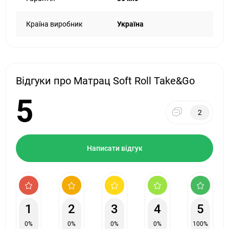
Країна виробник
Україна
Відгуки про Матрац Soft Roll Take&Go
5
2
Написати відгук
1
2
3
4
5
0%
0%
0%
0%
100%