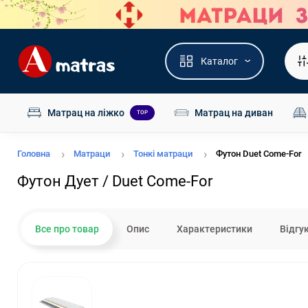
Каталог
Матрац на ліжко
Матрац на диван
TOP
Головна
Матраци
Тонкі матраци
Футон Duet Come-For
Футон Дует / Duet Come-For
Все про товар
Опис
Характеристики
Відгу