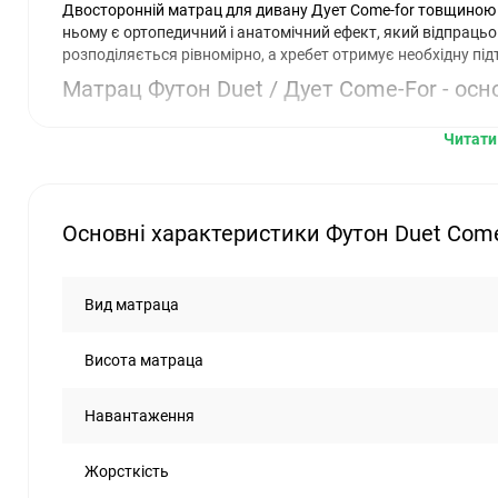
Двосторонній матрац для дивану Дует Come-for товщиною 5 
ньому є ортопедичний і анатомічний ефект, який відпрацьо
розподіляється рівномірно, а хребет отримує необхідну під
Матрац Футон Duet / Дует Come-For - осн
Топпер продуманий з урахуванням універсальної жорсткості
Читати 
що дозволяє налаштувати найбільш зручний рівень комфорт
інноваційні матеріали, такі як: пінополіуретан, термоповс
циркуляцію повітря та перешкоджають накопиченню пилу 
Основні характеристики Футон Duet Com
Футон витримує навантаження до 120 кг на спальне місце,
Чохол без блискавки, зроблений із міцного трикотажу, яки
Матрац топпер Дует Come-For - купити і забут
Вид матраца
Цей виріб відноситься до економ-сегменту, при цьому поєдну
Гарантійний термін представленої моделі – 18 місяців
Висота матраца
Навантаження
Жорсткість