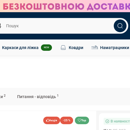
Каркаси для ліжка
Ковдри
Наматрацники
NEW
2
1
ки
Питання - відповідь
Акція
-25 %
Top
В наявност