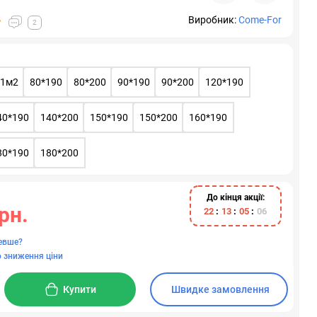
Виробник:
Come-For
2
 1м2
80*190
80*200
90*190
90*200
120*190
40*190
140*200
150*190
150*200
160*190
80*190
180*200
До кінця акції:
рн.
2
2
1
3
0
5
0
5
евше?
 зниження ціни
Купити
Швидке замовлення