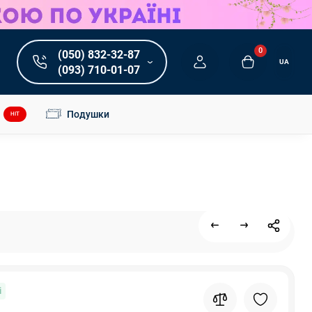
0
(050) 832-32-87
UA
(093) 710-01-07
Подушки
HIT
і