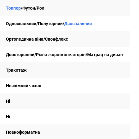
Топпер
/Футон/Рол
Односпальний/Полуторний/
Двоспальний
Ортопедична піна/Спонфлекс
Двосторонній/Різна жорсткість сторін/Матрац на диван
Трикотаж
Незнімний чохол
Ні
Ні
Повноформатна