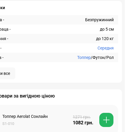
ики
 -
Безпружинний
раца -
до 5 см
ня -
до 120 кг
-
Середня
 -
Топпер
/Футон/Рол
и все
овари за вигідною ціною
Топпер Aerolat Сонлайн
1271 грн.
1082 грн.
S1-010