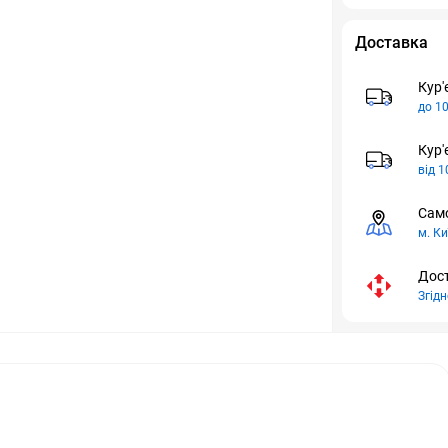
Доставка
Кур'
до 10
Кур'
від 1
Само
м. Ки
Дост
Згід