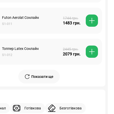
Futon Aerolat Сонлайн
1744 грн.
1483 грн.
S1-011
Топпер Latex Сонлайн
2445 грн.
2079 грн.
S1-012
Показати ще
інал
Готівкова
Безготівкова