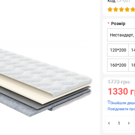
Код:
CF-007
Розмір
Нестандарт,
120*200
1
160*200
1
1773 грн.
1330 г
Знайшли деш
Повідомити про