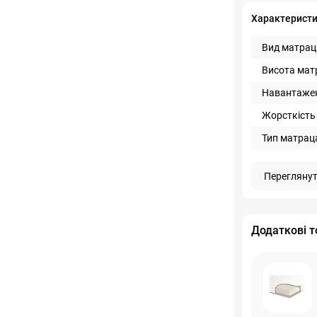
Характерист
Вид матраца
Висота мат
Навантажен
Жорсткість 
Тип матраца
Переглянут
Додаткові т