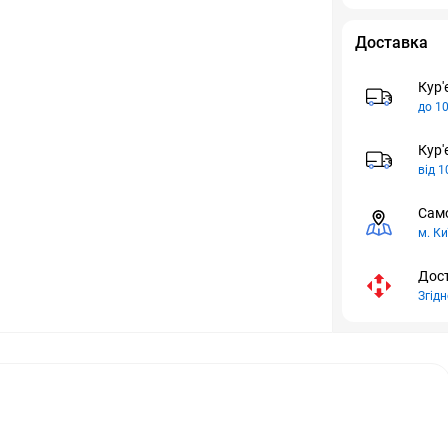
Доставка
Кур'
до 10
Кур'
від 1
Само
м. Ки
Дост
Згід