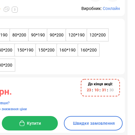
Виробник:
Сонлайн
3
*190
80*200
90*190
90*200
120*190
120*200
40*200
150*190
150*200
160*190
160*200
80*200
До кінця акції:
рн.
2
3
1
0
3
1
2
9
евше?
 зниження ціни
Купити
Швидке замовлення