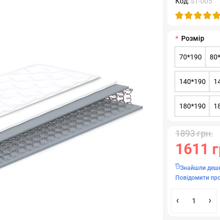
Код:
S1-005
Розмір
70*190
80
140*190
1
180*190
1
1893 грн.
1611 г
Знайшли деш
Повідомити про