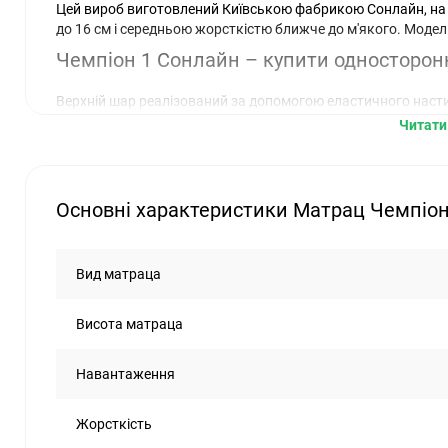
Цей вироб виготовлений Київською фабрикою Сонлайн, на
до 16 см і середньою жорсткістю ближче до м'якого. Модель
Чемпіон 1 Сонлайн – купити односторон
Верхній шар реалізований за допомогою еластичного настил
як м'який комортний шар. Також використовується термоп
Читати 
між блоком пружин і ватином, зачищаючи останній від ме
виробу. Оскільки матрац односторонній, з неробочої стор
з жакардової тканини, що відрізняється міцністю та довгов
Основні характеристики Матрац Чемпіо
Якщо ви вирішили купити матрац Чемпіон 1 Сонлайн - хорош
готель, або на квартиру, що знімається.
Вид матраца
Висота матраца
Навантаження
Жорсткість