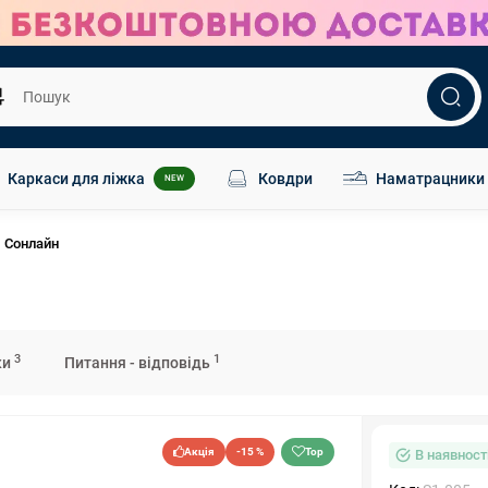
Каркаси для ліжка
Ковдри
Наматрацники
NEW
 Сонлайн
3
1
ки
Питання - відповідь
Акція
-15 %
Top
В наявност