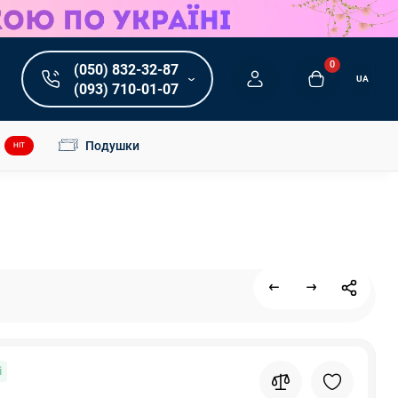
0
(050) 832-32-87
UA
(093) 710-01-07
Подушки
HIT
і