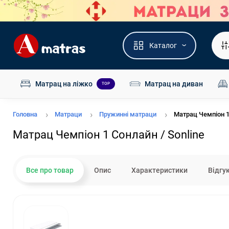
Каталог
Матрац на ліжко
Матрац на диван
TOP
Головна
Матраци
Пружинні матраци
Матрац Чемпіон 1
Матрац Чемпіон 1 Сонлайн / Sonline
Все про товар
Опис
Характеристики
Відгу