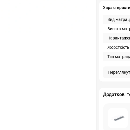
Характерист
Вид матраца
Висота мат
Навантажен
Жорсткість 
Тип матраца
Переглянут
Додаткові т