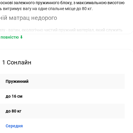
 основі залежного пружинного блоку, з максимальною висотою
 витримує вагу на одне спальне місце до 80 кг.
ній матрац недорого
у - ватин, екологічно чистий пружний матеріал, який служить
рисоване волокно як проміжний міцний настилковий матеріал,
повністю ⬇︎
ханічних пошкоджень тим самим, продовжуючи термін служби
они використовується флезелін. Чохол незнімний, виготовлений
ічністю.
н 1 Сонлайн
ий вибір, тому що дана модель відмінно підійде на дачу в
Пружинний
до 16 см
до 80 кг
Середня