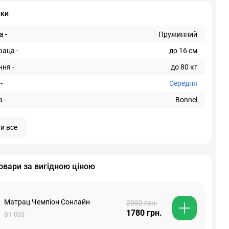
ики
 -
Пружинний
раца -
до 16 см
ня -
до 80 кг
-
Середня
 -
Bonnel
и все
овари за вигідною ціною
Матрац Чемпіон Сонлайн
2092 грн.
1780 грн.
S1-003