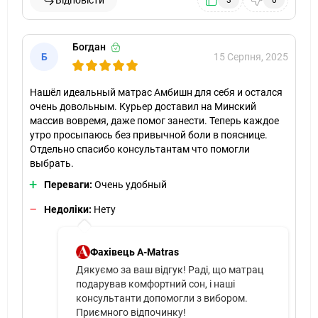
Відповісти
3
0
Богдан
Б
15 Серпня, 2025
Нашёл идеальный матрас Амбишн для себя и остался
очень довольным. Курьер доставил на Минский
массив вовремя, даже помог занести. Теперь каждое
утро просыпаюсь без привычной боли в пояснице.
Отдельно спасибо консультантам что помогли
выбрать.
Переваги:
Очень удобный
Недоліки:
Нету
Фахівець A-Matras
Дякуємо за ваш відгук! Раді, що матрац
подарував комфортний сон, і наші
консультанти допомогли з вибором.
Приємного відпочинку!