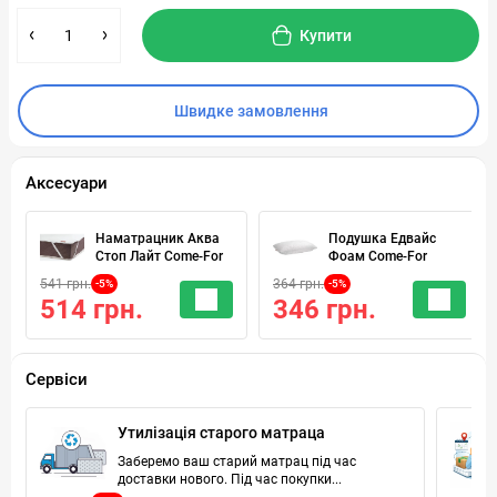
Купити
Швидке замовлення
Аксесуари
Наматрацник Аква
Подушка Едвайс
Стоп Лайт Come-For
Фоам Come-For
541 грн.
364 грн.
-5%
-5%
514 грн.
346 грн.
Сервіси
Утилізація старого матраца
Заберемо ваш старий матрац під час
доставки нового. Під час покупки...