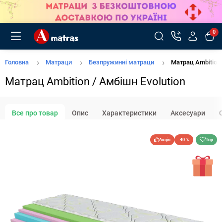
0
Головна
Матраци
Безпружинні матраци
Матрац Ambition 
Матрац Ambition / Амбішн Evolution
Все про товар
Опис
Характеристики
Аксесуари
Акція
-40 %
Top