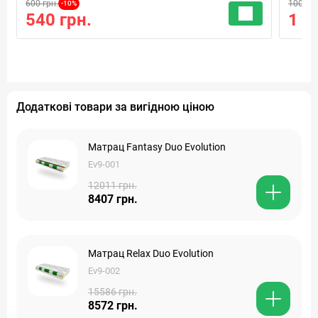
600 грн.
100 грн
-10%
540 грн.
1 г
Додаткові товари за вигідною ціною
Матрац Fantasy Duo Evolution
Ev9-001
12011 грн.
8407 грн.
Матрац Relax Duo Evolution
Ev9-002
15586 грн.
8572 грн.