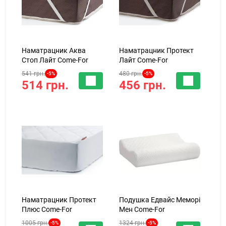
Наматрацник Аква
Наматрацник Протект
Стоп Лайт Come-For
Лайт Come-For
541 грн.
480 грн.
-5%
-5%
514 грн.
456 грн.
Наматрацник Протект
Подушка Едвайс Меморі
Плюс Come-For
Мен Come-For
1005 грн.
1324 грн.
-5%
-5%