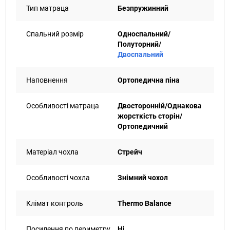
Тип матраца
Безпружинний
Спальний розмір
Односпальний/
Полуторний/
Двоспальний
Наповнення
Ортопедична піна
Особливості матраца
Двосторонній/Однакова
жорсткість сторін/
Ортопедичний
Матеріал чохла
Стрейч
Особливості чохла
Знімний чохол
Клімат контроль
Thermo Ваlаnсе
Посилення по периметру
Ні