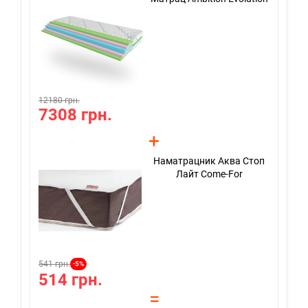
12180 грн.
121
7308 грн.
7
+
Наматрацник Аква Стоп
Лайт Come-For
541 грн.
621
-5%
514 грн.
5
=