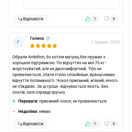
Відповісти
1
0
Галина
Г
2 Травня, 2025
Обрали Ambition, бо хотіли матрац без пружин з
хорошою підтримкою. По відчуттях на мої 70 кг -
жорсткуватий, але не дискомфортний. Тіло не
провалюється, спати стало спокійніше, вранці немає
відчуття поламаності. Чохол приємний, м’який, нічого
не з’їжджає. За ці гроші - відчувається якість. Без
понтів, зате справді зручно.
Переваги:
приємний чохол, не провалюється
Недоліки:
немає
Відповісти
1
0