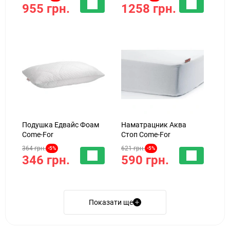
955 грн.
1258 грн.
Подушка Едвайс Фоам
Наматрацник Аква
Come-For
Стоп Come-For
364 грн.
621 грн.
-5%
-5%
346 грн.
590 грн.
Показати ще