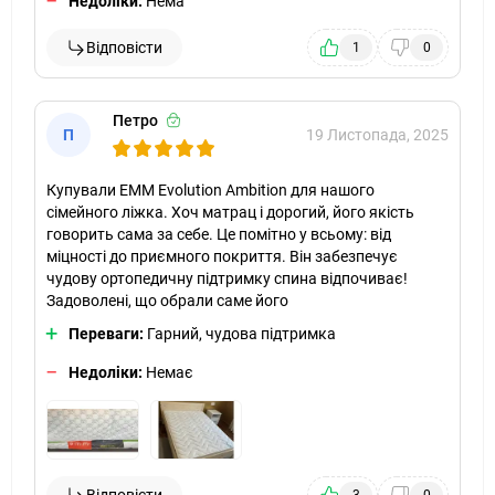
Недоліки:
Нема
Відповісти
1
0
Петро
П
19 Листопада, 2025
Купували ЕММ Evolution Ambition для нашого
сімейного ліжка. Хоч матрац і дорогий, його якість
говорить сама за себе. Це помітно у всьому: від
міцності до приємного покриття. Він забезпечує
чудову ортопедичну підтримку спина відпочиває!
Задоволені, що обрали саме його
Переваги:
Гарний, чудова підтримка
Недоліки:
Немає