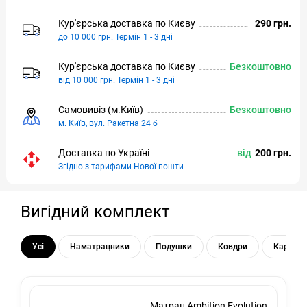
Кур'єрська доставка по Києву
290 грн.
до 10 000 грн. Термін 1 - 3 дні
Кур'єрська доставка по Києву
Безкоштовно
від 10 000 грн. Термін 1 - 3 дні
Самовивіз (м.Київ)
Безкоштовно
м. Київ, вул. Ракетна 24 б
Доставка по Україні
від
200 грн.
Згідно з тарифами Нової пошти
Вигідний комплект
Усі
Наматрацники
Подушки
Ковдри
Каркас 
Матрац Ambition Evolution