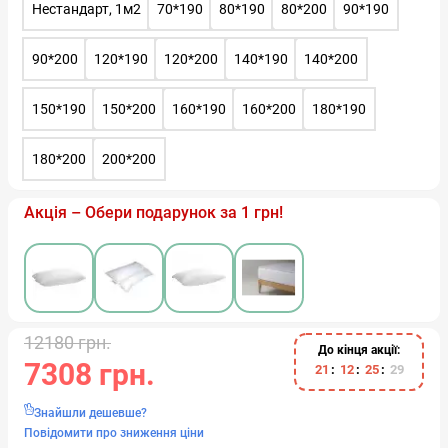
Нестандарт, 1м2
70*190
80*190
80*200
90*190
90*200
120*190
120*200
140*190
140*200
150*190
150*200
160*190
160*200
180*190
180*200
200*200
Акція – Обери подарунок за 1 грн!
12180 грн.
До кінця акції:
7308 грн.
2
1
1
2
2
5
2
9
Знайшли дешевше?
Повідомити про зниження ціни