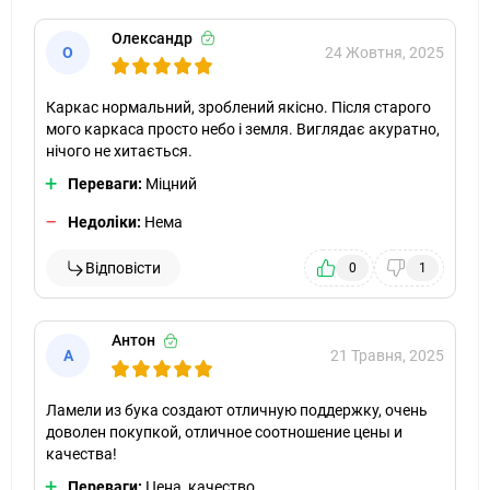
Олександр
О
24 Жовтня, 2025
Каркас нормальний, зроблений якісно. Після старого
мого каркаса просто небо і земля. Виглядає акуратно,
нічого не хитається.
Переваги:
Міцний
Недоліки:
Нема
Відповісти
0
1
Антон
А
21 Травня, 2025
Ламели из бука создают отличную поддержку, очень
доволен покупкой, отличное соотношение цены и
качества!
Переваги:
Цена, качество