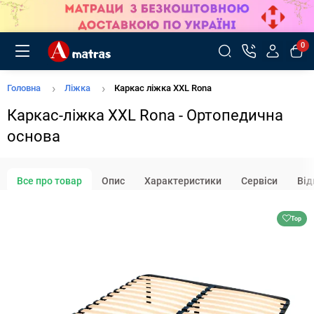
0
Головна
Ліжка
Каркас ліжка XXL Rona
Каркас-ліжка XXL Rona - Ортопедична
основа
Все про товар
Опис
Характеристики
Сервіси
Від
Top