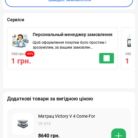
Сервіси
Персональный менеджер замовлення
Щоб оформлення покупки було простим і
зрозумілим, за вашим замовлен...
100 грн.
100 грн
-99%
1 грн.
1 г
Додаткові товари за вигідною ціною
Матрац Victory V 4 Come-For
CF-019
8640 грн.