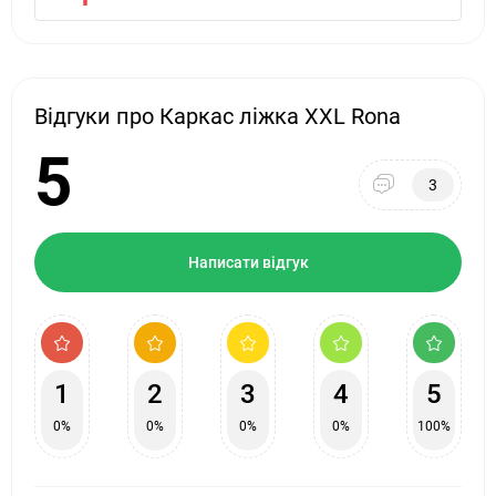
Відгуки про Каркас ліжка XXL Rona
5
3
Написати відгук
1
2
3
4
5
0%
0%
0%
0%
100%