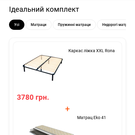
Ідеальний комплект
Усі
Матраци
Пружинні матраци
Недорогі матраци
Каркас ліжка XXL Rona
3780 грн.
3
+
Матрац Eko 41