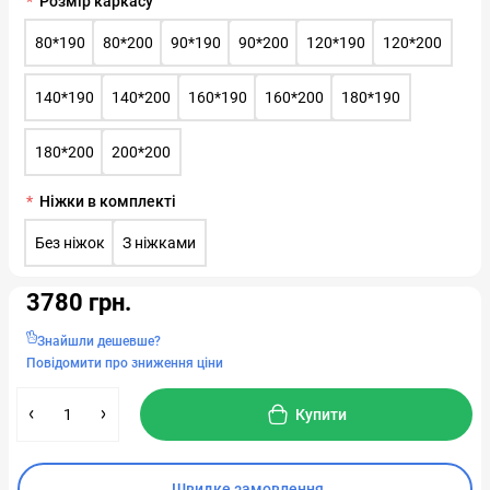
Розмір каркасу
80*190
80*200
90*190
90*200
120*190
120*200
140*190
140*200
160*190
160*200
180*190
180*200
200*200
Ніжки в комплекті
Без ніжок
З ніжками
3780 грн.
Знайшли дешевше?
Повідомити про зниження ціни
Купити
Швидке замовлення