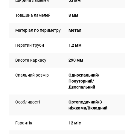
Ширина ламелей
53 мм
м'яких та анатомічних матраців, яким важлива точкова
підтримка без відчутного просідання.
Товщина ламелей
8 мм
Матеріал по периметру
Метал
Перетин труби
1,2 мм
Висота каркасу
290 мм
Спальний розмір
Односпальний/
Полуторний/
Двоспальний
Особливості
Ортопедичний/З
ніжками/Вкладний
Гарантія
12 міс